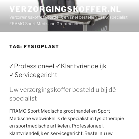
Ga
VERZORGINGSKOFFER.NL
naar
Verzorgingskoffer voordelig en snel bestellen bij uw specialist
de
FRAMO Sport Medische Groothandel
inhoud
TAG:
FYSIOPLAST
✓Professioneel ✓Klantvriendelijk
✓Servicegericht
Uw verzorgingskoffer besteld u bij dé
specialist
FRAMO Sport Medische groothandel en Sport
Medische webwinkel is de specialist in fysiotherapie
en sportmedische artikelen. Professioneel,
klantvriendelijk en servicegericht. Bestel nu uw